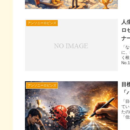
人
アンソニーロビンズ
ロ
ナー
「な
に、
く根
No
目
アンソニーロビンズ
「
「目
てい
たの
「信