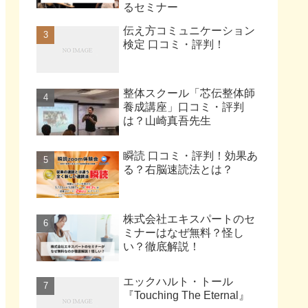
るセミナー
伝え方コミュニケーション
検定 口コミ・評判！
整体スクール「芯伝整体師
養成講座」口コミ・評判
は？山崎真吾先生
瞬読 口コミ・評判！効果あ
る？右脳速読法とは？
株式会社エキスパートのセ
ミナーはなぜ無料？怪し
い？徹底解説！
エックハルト・トール
『Touching The Eternal』