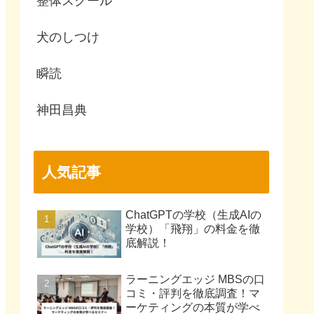
整体スクール
犬のしつけ
瞬読
神田昌典
人気記事
ChatGPTの学校（生成AIの
学校）「飛翔」の料金を徹
底解説！
ラーニングエッジ MBSの口
コミ・評判を徹底調査！マ
ーケティングの本質が学べ