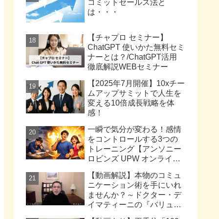
コミットセールス法と
は・・・
【チャプロ セミナー】
ChatGPT 使いかた無料セミ
ナーとは？/ChatGPT活用
徹底解説WEBセミナー
【2025年7月開催】10xチー
ムアップサミットで人生を
変える10倍成長戦略を体
感！
一瞬で気分が変わる！感情
をコントロールする3つの
トレーニング【アンソニー
ロビンズ UPW オンライン
セミナー2026】
【動画解説】本物のコミュ
ニケーション術を手にいれ
ませんか？～ドクター・デ
イマティーニの『バリュ
ー・ファクター・トレーニ