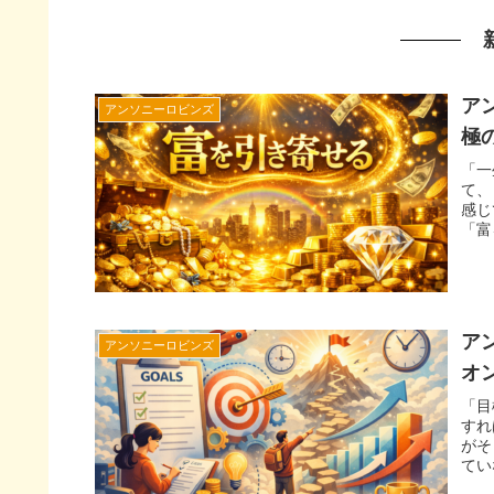
ア
アンソニーロビンズ
極
「一
て、
感じ
「富
ア
アンソニーロビンズ
オ
「目
すれ
がそ
てい