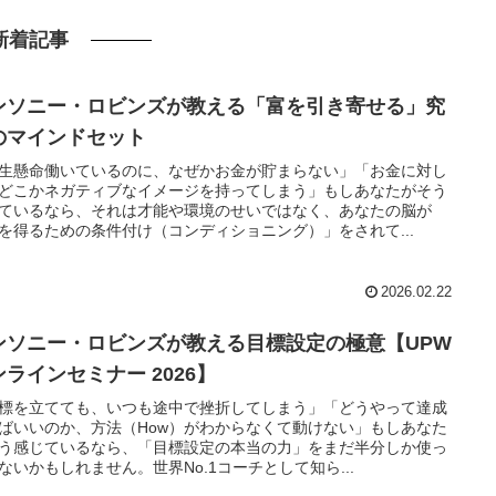
新着記事
ンソニー・ロビンズが教える「富を引き寄せる」究
のマインドセット
生懸命働いているのに、なぜかお金が貯まらない」「お金に対し
どこかネガティブなイメージを持ってしまう」もしあなたがそう
ているなら、それは才能や環境のせいではなく、あなたの脳が
を得るための条件付け（コンディショニング）」をされて...
2026.02.22
ンソニー・ロビンズが教える目標設定の極意【UPW
ンラインセミナー 2026】
標を立てても、いつも途中で挫折してしまう」「どうやって達成
ばいいのか、方法（How）がわからなくて動けない」もしあなた
う感じているなら、「目標設定の本当の力」をまだ半分しか使っ
ないかもしれません。世界No.1コーチとして知ら...