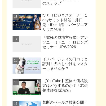
のステップ
ひとりビジネスオーナー１
dayサミット開催！井口
晃・船ヶ山哲・バージニア
サラス登壇！
「究極の成功方程式」アン
ソニー（トニー）ロビンズ
セミナー UPW2026
イヌバーシティの口コミと
評判！犬のしつけをマスタ
ーしませんか？
【YouTube】整体の価格設
定はどうするのか？「芯伝
整体師養成講座」
禁断のセールス技術公開！