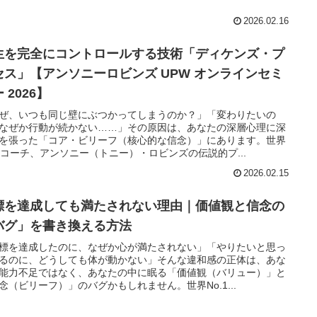
2026.02.16
生を完全にコントロールする技術「ディケンズ・プ
セス」【アンソニーロビンズ UPW オンラインセミ
 2026】
ぜ、いつも同じ壁にぶつかってしまうのか？」「変わりたいの
なぜか行動が続かない……」その原因は、あなたの深層心理に深
を張った「コア・ビリーフ（核心的な信念）」にあります。世界
.1コーチ、アンソニー（トニー）・ロビンズの伝説的プ...
2026.02.15
標を達成しても満たされない理由｜価値観と信念の
バグ」を書き換える方法
標を達成したのに、なぜか心が満たされない」「やりたいと思っ
るのに、どうしても体が動かない」そんな違和感の正体は、あな
能力不足ではなく、あなたの中に眠る「価値観（バリュー）」と
念（ビリーフ）」のバグかもしれません。世界No.1...